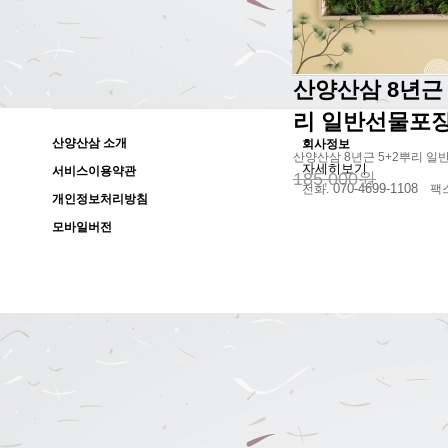
산양산삼 8년근 
리 일반선물포
산양산삼 소개
회사정보
산양산삼 8년근 5+2뿌리 일
자세히보기
서비스이용약관
185,000원
070-4699-1108
전화.
팩스
개인정보처리방침
모바일버전