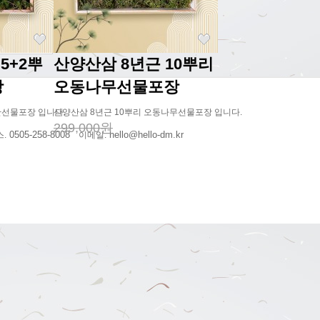
5+2뿌
산양산삼 8년근 10뿌리
장
오동나무선물포장
반선물포장 입니다.
산양산삼 8년근 10뿌리 오동나무선물포장 입니다.
299,000원
0505-258-8008
hello@hello-dm.kr
.
이메일.