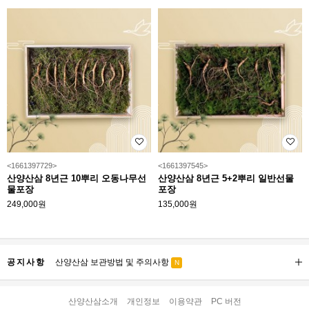
<1661397729>
<1661397545>
산양산삼 8년근 10뿌리 오동나무선
산양산삼 8년근 5+2뿌리 일반선물
물포장
포장
249,000원
135,000원
공지사항
산양산삼 보관방법 및 주의사항
N
산양산삼소개
개인정보
이용약관
PC 버전