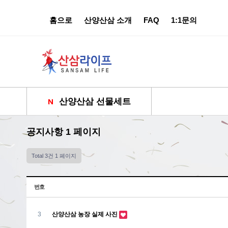
홈으로
산양산삼 소개
FAQ
1:1문의
산양산삼 선물세트
공지사항 1 페이지
Total 3건
1 페이지
번호
3
산양산삼 농장 실제 사진