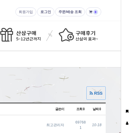
회원가입
로그인
주문/배송 조회
0
RSS
글쓴이
조회
날짜
69768
최고관리자
10-18
1