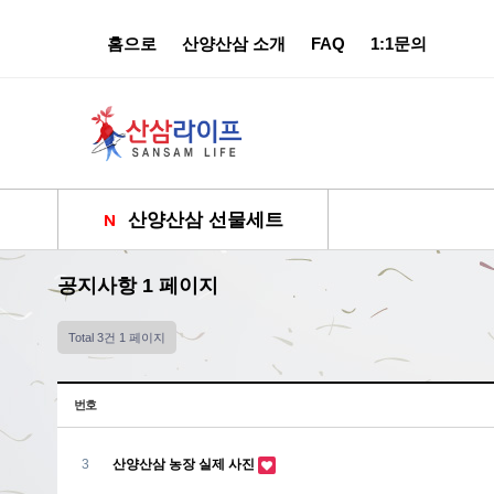
홈으로
산양산삼 소개
FAQ
1:1문의
산양산삼 선물세트
공지사항 1 페이지
Total 3건
1 페이지
번호
3
산양산삼 농장 실제 사진