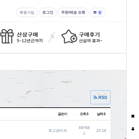
회원가입
로그인
주문/배송 조회
0
RSS
글쓴이
조회
날짜
69768
최고관리자
10-18
1